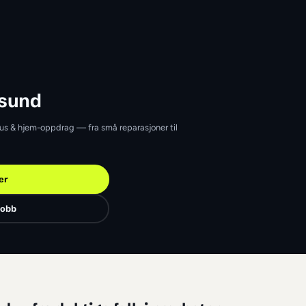
jem
Ålesund
em i Ålesund
Ålesund som tar hus & hjem-oppdrag — fra små reparasjoner til 
Finn jobber
Legg ut en jobb