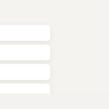
d
?
este
 i 
Ålesund
barnepass
 i 
Ålesund
eldreomsorg
 i 
Ålesund