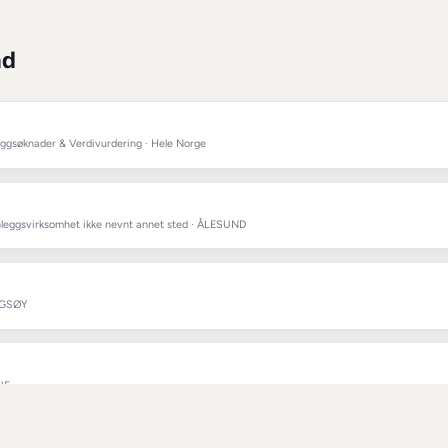
hus & hjem
-jobber gjøres i 
Ålesun
d
småjobber
 i 
Ålesund
hverdagshjelp
 i 
Ålesund
handletjen
nd
hjelp i hjemmet
 i 
Ålesund
ND
m
 i 
Ålesund
enester Srour
 & Takstmann & Byggsøknader & Verdivurdering · Hele Norge