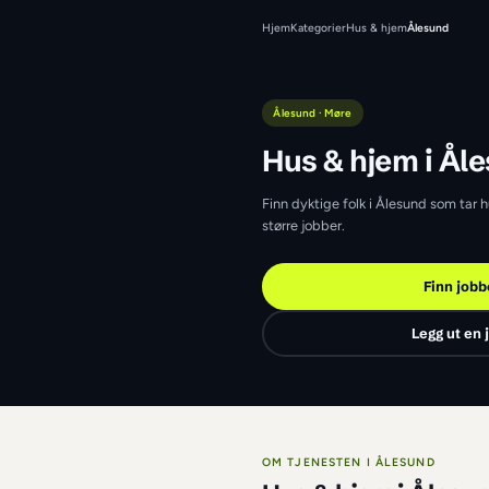
Hjem
Kategorier
Hus & h
Ålesund · Møre
Hus & hj
Finn dyktige folk i 
større jobber.