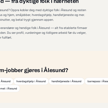
LESUND
 i Ålesund
 — fra dyktige folk i næ
 hus & hjem i Ålesund? Oppra kobler deg med dyktige folk i Ål
rag innenfor hus og hjem, småjobber, hverdagshjelp, handletj
s, få tilbud på minutter, og betal trygt gjennom appen.
både proffe leverandører og hendige folk i 
Ålesund
 — alt fra 
 oppdrag på fritiden. Du ser profil, vurderinger og tidligere arbei
gt til jobben er fullført.