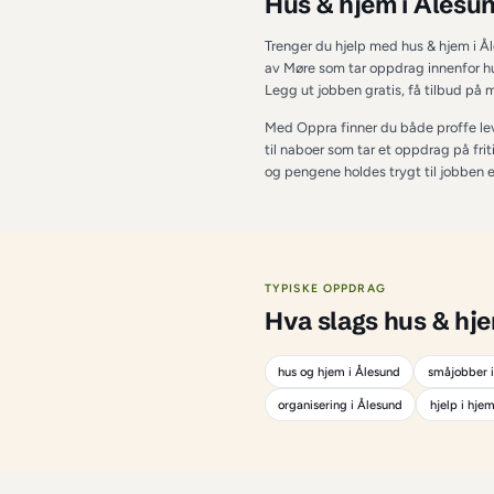
OM TJENESTEN I 
Å
Hus & hjem
Trenger du hjelp med
av Møre som tar oppd
Legg ut jobben grati
Med Oppra finner du 
til naboer som tar et
og pengene holdes try
TYPISKE OPPDRAG