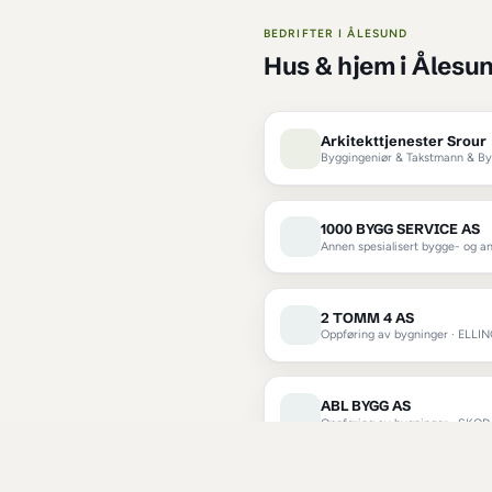
Hva slags 
hus og hjem
 i 
Ålesun
organisering
 i 
Ålesu
BEDRIFTER I 
ÅLESU
Hus & hje
Arkitekttj
Byggingeniør