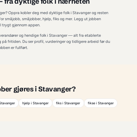
TAVANGER
avanger
 — fra dyktige folk i nærhe
 annet i Stavanger? Oppra kobler deg med dyktige folk i Stava
oppdrag innenfor småjobb, småjobber, hjelp, fiks og mer. Legg
 minutter, og betal trygt gjennom appen.
både proffe leverandører og hendige folk i 
Stavanger
 — alt fr
m tar et oppdrag på fritiden. Du ser profil, vurderinger og tidlige
ldes trygt til jobben er fullført.