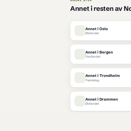
Hva slags 
småjobb
 i 
Stavanger
ANDRE BYER
Annet
 i re
Annet i Os
Østlandet
Annet i B