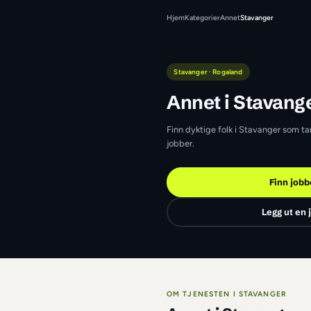
Hjem
Kategorier
Annet
St
Stavanger · Rogaland
Annet i 
Finn dyktige folk i 
jobber.