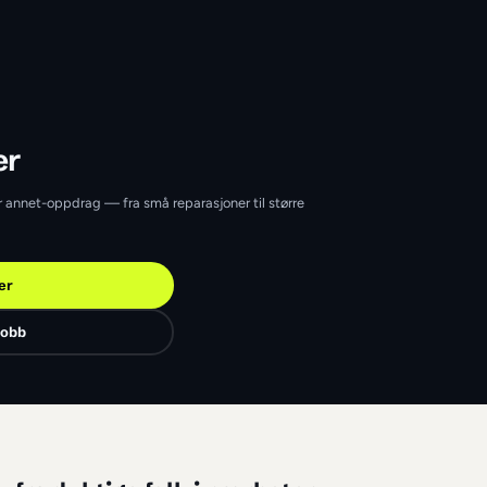
avanger
Stavanger
Stavanger som tar annet-oppdrag — fra små reparasjoner til størr
Finn jobber
Legg ut en jobb