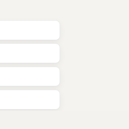
fikse
 i 
Stavanger