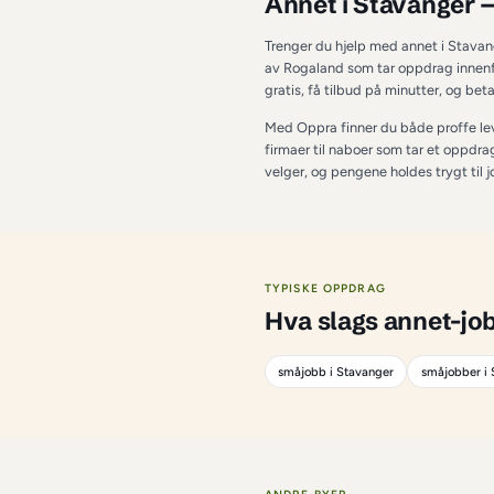
OM TJENESTEN I 
S
Annet i St
Trenger du hjelp med
av Rogaland som tar 
gratis, få tilbud på
Med Oppra finner du 
firmaer til naboer so
velger, og pengene ho
TYPISKE OPPDRAG