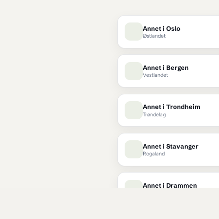
I DIN BY
Annet
 i he
Oppra brukes over he
Trondheim, Stavange
Annet i Os
Østlandet
Annet i B
Vestlandet