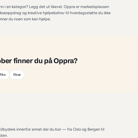
Oppra
m ikke passer inn i en kategori? Legg det ut likevel. Oppra er 
bber — fra rare fikseoppdrag og kreative hjelpebehov til hverdag
kriv jobben, så finner du noen som kan hjelpe.
annet
-jobber finner du på Oppra?
ber
hjelp
fiks
fikse