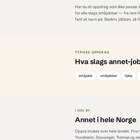
OM KATEGORIEN
Annet
 på 
Har du et oppdrag so
for alle slags småjo
fant et navn på. Bes
TYPISKE OPPDRAG
Hva slags 
småjobb
småjob