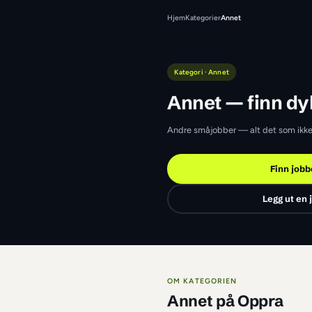
Hjem
Kategorier
Annet
Kategori · Annet
Annet — f
Andre småjobber — al