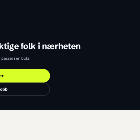
inn dyktige folk i nærheten
t det som ikke passer i en boks.
Finn jobber
Legg ut en jobb