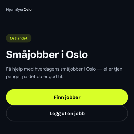
Hjem
Byer
Oslo
Østlandet
Småjobber i Oslo
Få hjelp med hverdagens småjobber i Oslo — eller tjen 
penger på det du er god til.
Finn jobber
Legg ut en jobb