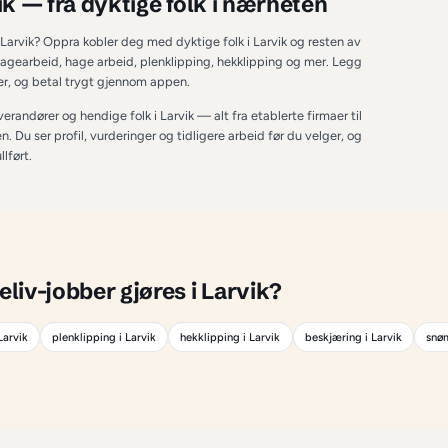
RVIK
iv i Larvik
 — fra dyktige folk i næ
hage & uteliv i Larvik? Oppra kobler deg med dyktige folk i Lar
drag innenfor hagearbeid, hage arbeid, plenklipping, hekklipp
 tilbud på minutter, og betal trygt gjennom appen.
både proffe leverandører og hendige folk i 
Larvik
 — alt fra eta
drag på fritiden. Du ser profil, vurderinger og tidligere arbeid 
til jobben er fullført.