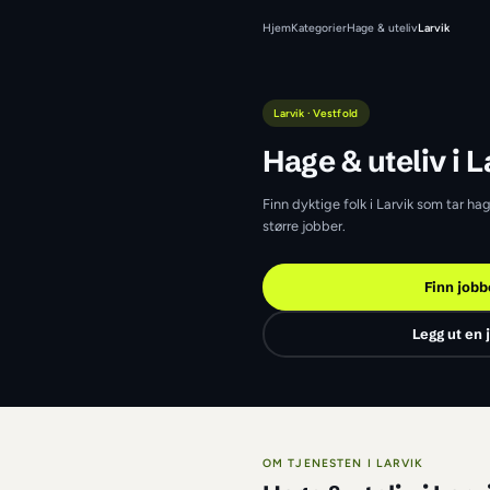
Hjem
Kategorier
Hage & u
Larvik · Vestfold
Hage & ut
Finn dyktige folk i L
større jobber.