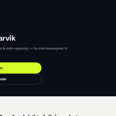
teliv
Larvik
eliv i Larvik
arvik som tar hage & uteliv-oppdrag — fra små reparasjoner til 
Finn jobber
Legg ut en jobb