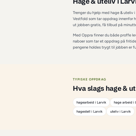
OM TJENESTEN I 
LA
Hage & utel
Trenger du hjelp med 
Vestfold som tar opp
ut jobben gratis, få
Med Oppra finner du 
naboer som tar et opp
pengene holdes trygt 
TYPISKE OPPDRAG