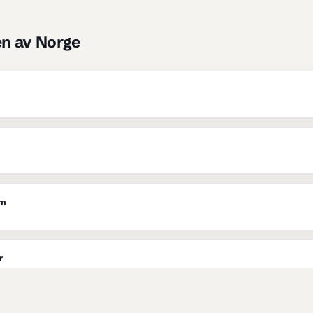
age & uteliv
-jobber gjøres i 
Larvi
hage arbeid
 i 
Larvik
plenklipping
 i 
Larvik
hekklipping
 i 
Lar
uteliv
 i 
Larvik
liv
 i resten av Norge
liv i Oslo