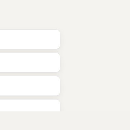
k
?
vik
beskjæring
 i 
Larvik
snømåking
 i 
Larvik
vedhogst
 i 
Larv