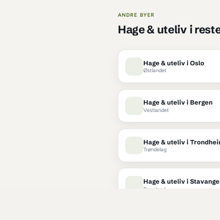
Hva slags 
h
hagearbeid
 i 
Larvik
hagestell
 i 
Larvik
ANDRE BYER
Hage & ute
Hage & ute
Østlandet