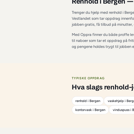
OM TJENESTEN I 
B
Renhold i 
Trenger du hjelp med
Vestlandet som tar o
jobben gratis, få ti
Med Oppra finner du 
til naboer som tar et
og pengene holdes try
TYPISKE OPPDRAG