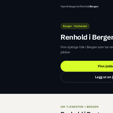
Hjem
Kategorier
Renhold
Bergen · Vestlandet
Renhold 
Finn dyktige folk i B
jobber.