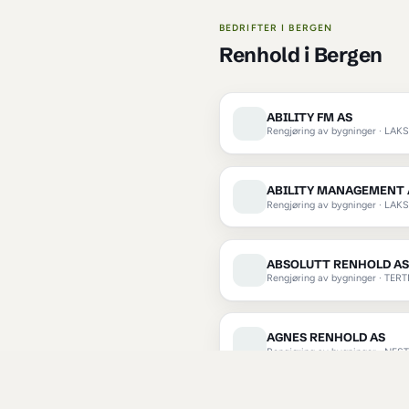
Hva slags 
renhold
 i 
Bergen
kontorvask
 i 
Bergen
BEDRIFTER I 
BERGE
Renhold
 i 
B
ABILITY F
Rengjøring a