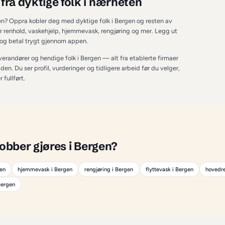
ERGEN
Bergen
 — fra dyktige folk i nærhet
 renhold i Bergen? Oppra kobler deg med dyktige folk i Bergen 
ppdrag innenfor renhold, vaskehjelp, hjemmevask, rengjøring o
lbud på minutter, og betal trygt gjennom appen.
både proffe leverandører og hendige folk i 
Bergen
 — alt fra e
 oppdrag på fritiden. Du ser profil, vurderinger og tidligere arbei
gt til jobben er fullført.