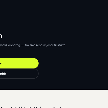
Bergen
i Bergen
ergen som tar renhold-oppdrag — fra små reparasjoner til større
Finn jobber
Legg ut en jobb