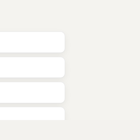
flyttevask
 i 
Bergen
hovedrengjøring
 i 
Bergen