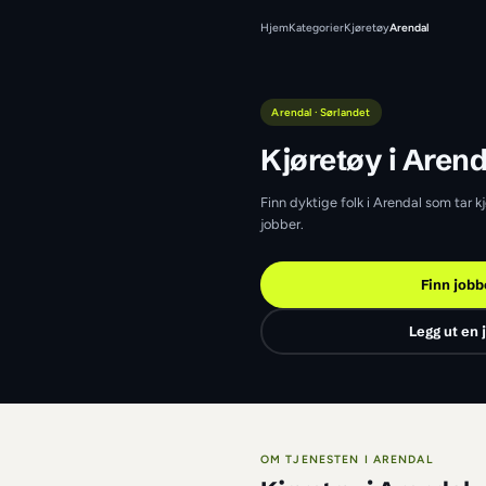
Hjem
Kategorier
Kjøretø
Arendal · Sørlandet
Kjøretøy 
Finn dyktige folk i A
jobber.