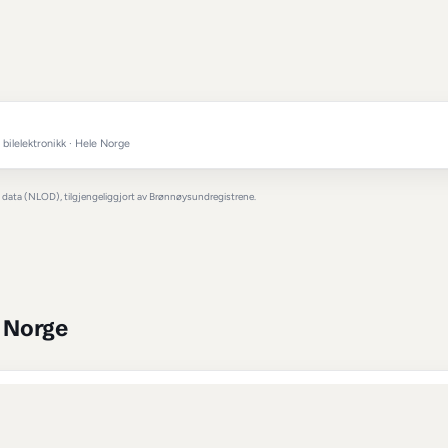
kjøretøy
-jobber gjøres i 
Arendal
?
al
bilverksted
 i 
Arendal
dekkskift
 i 
Arendal
hjulskift
 i 
Aren
bilreparasjon
 i 
Arendal
AL
Arendal
ts AS
ilnøkler, koding og bilelektronikk · Hele Norge