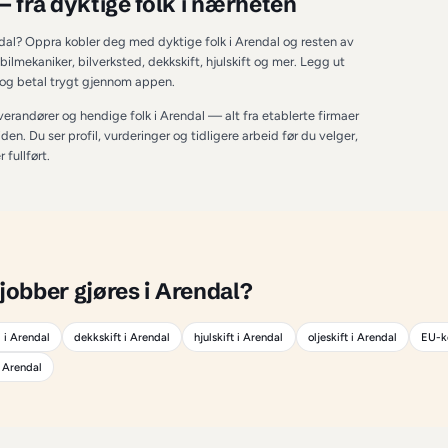
RENDAL
Arendal
 — fra dyktige folk i nærhe
 kjøretøy i Arendal? Oppra kobler deg med dyktige folk i Arenda
drag innenfor bilmekaniker, bilverksted, dekkskift, hjulskift og
lbud på minutter, og betal trygt gjennom appen.
både proffe leverandører og hendige folk i 
Arendal
 — alt fra e
 oppdrag på fritiden. Du ser profil, vurderinger og tidligere arbei
gt til jobben er fullført.