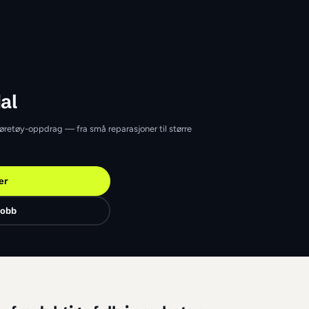
y
Arendal
i Arendal
rendal som tar kjøretøy-oppdrag — fra små reparasjoner til størr
Finn jobber
Legg ut en jobb