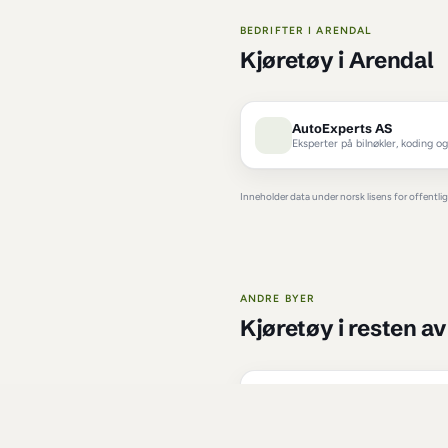
Hva slags 
bilmekaniker
 i 
Arend
bilservice
 i 
Arendal
BEDRIFTER I 
AREND
Kjøretøy
 i 
AutoExper
Eksperter på b