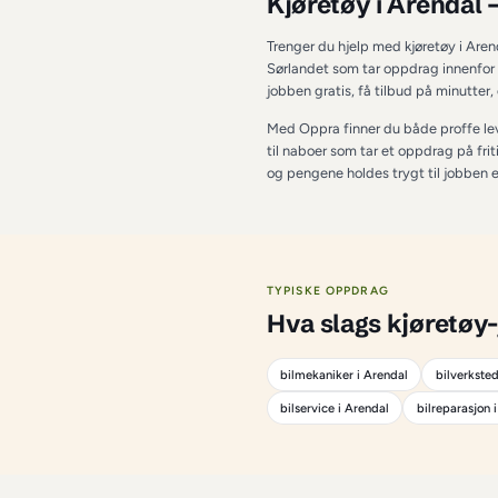
OM TJENESTEN I 
A
Kjøretøy i 
Trenger du hjelp med
Sørlandet som tar opp
jobben gratis, få ti
Med Oppra finner du 
til naboer som tar et
og pengene holdes try
TYPISKE OPPDRAG